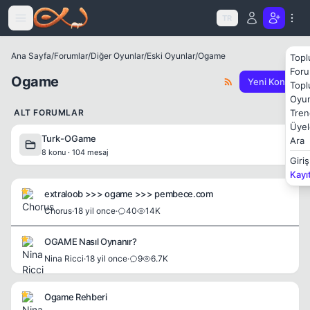
Icerige atla
TR
Ana Sayfa
/
Forumlar
/
Diğer Oyunlar
/
Eski Oyunlar
/
Ogame
Topl
Foru
Ogame
Yeni Konu
Topl
Oyun
ALT FORUMLAR
Tren
Üyel
Turk-OGame
Ara
8 konu · 104 mesaj
Giriş
Kayı
extraloob >>> ogame >>> pembece.com
Chorus
·
18 yil once
·
40
14K
OGAME Nasıl Oynanır?
Nina Ricci
·
18 yil once
·
9
6.7K
Ogame Rehberi