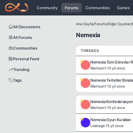
Icerige atla
Community
Forums
Communities
Games
Ana Sayfa
/
Forums
/
Diğer Oyunlar
/
All Discussions
Nemexia
All Forums
Communities
THREADS
Personal Feed
Nemexia Tüm Görevler R
W
Warrison1
·
15 yil once
Trending
Tags
Nemexia Tertetler Binala
W
Warrison1
·
15 yil once
Nemexia Konfederasyon 
W
Warrison1
·
15 yil once
Nemexia Oyun Kuralları
L
Leekage
·
15 yil once