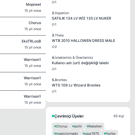
1
Mopneet
15 yil once
2.
Hyperion
SATILIK 134 LV WİZ 135 LV NUKER
Chorus
1
15 yil once
3.
Theia
WTB 2010 HALLOWEN DRESS MALE
EksTRLooB
2
15 yil once
4.
İstekleriniz & Önerileriniz
Warrison1
Kullancı adı (url) değişikliği talebi
15 yil once
1
Warrison1
5.
Brontes
15 yil once
WTS 109 Lv Wizard Brontes
1
Warrison1
15 yil once
Çevrimiçi Üyeler
65 kişi
Chorus
asiltr
Rebellen
magictornado
ugur1975
Hurley