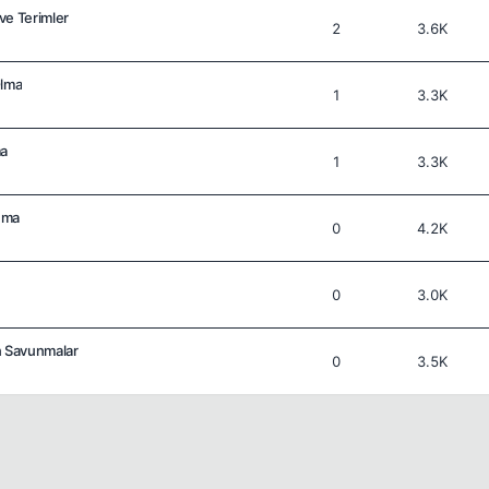
ve Terimler
2
3.6K
Olma
1
3.3K
ma
1
3.3K
nma
0
4.2K
0
3.0K
 Savunmalar
0
3.5K