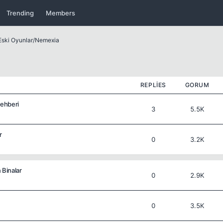
Trending
Members
Eski Oyunlar
/
Nemexia
REPLIES
GORUM
ehberi
3
5.5K
r
0
3.2K
Binalar
0
2.9K
0
3.5K