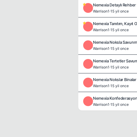
Nemexia Detaylı Rehber 
W
Warrison1
·
15 yil once
Nemexia Tanıtım, Kayıt 
W
Warrison1
·
15 yil once
Nemexia Noksla Savun
W
Warrison1
·
15 yil once
Nemexia Tertetler Savu
W
Warrison1
·
15 yil once
Nemexia Nokslar Binalar
W
Warrison1
·
15 yil once
Nemexia Konfederasyon
W
Warrison1
·
15 yil once