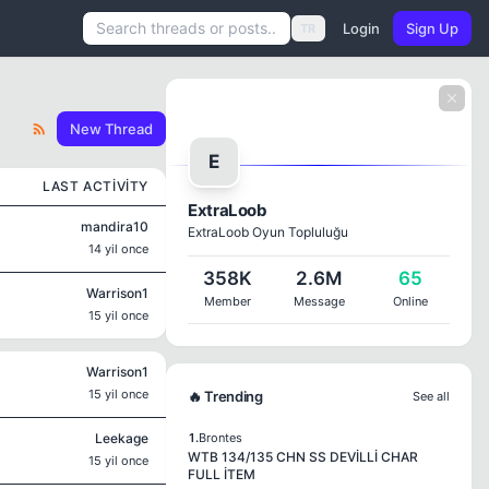
Login
Sign Up
TR
New Thread
E
LAST ACTIVITY
ExtraLoob
mandira10
ExtraLoob Oyun Topluluğu
14 yil once
358K
2.6M
65
Warrison1
Member
Message
Online
15 yil once
Warrison1
15 yil once
🔥 Trending
See all
Leekage
1.
Brontes
WTB 134/135 CHN SS DEVİLLİ CHAR
15 yil once
FULL İTEM