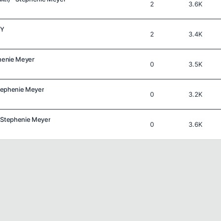
2
3.6K
OY
2
3.4K
phenie Meyer
0
3.5K
tephenie Meyer
0
3.2K
 - Stephenie Meyer
0
3.6K