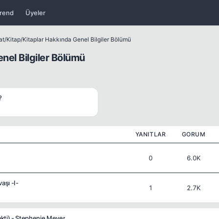
rend
Üyeler
at
/
Kitap
/
Kitaplar Hakkında Genel Bilgiler Bölümü
nel Bilgiler Bölümü
?
YANITLAR
GORUM
0
6.0K
aşı -I-
1
2.7K
kti) - Stephenie Meyer