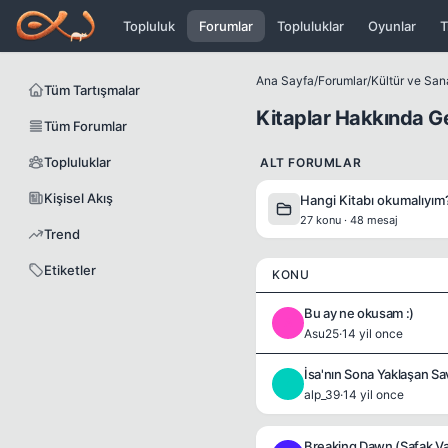
Icerige atla
Topluluk
Forumlar
Topluluklar
Oyunlar
T
Ana Sayfa
/
Forumlar
/
Kültür ve San
Tüm Tartışmalar
Kitaplar Hakkında Ge
Tüm Forumlar
Topluluklar
ALT FORUMLAR
Kişisel Akış
Hangi Kitabı okumalıyım
27 konu · 48 mesaj
Trend
Etiketler
KONU
Bu ay ne okusam :)
A
Asu25
·
14 yil once
İsa'nın Sona Yaklaşan Sav
A
alp_39
·
14 yil once
Breaking Dawn (Şafak Va