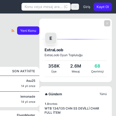
Giriş
Kayıt Ol
TR
Yeni Konu
E
ExtraLoob
ExtraLoob Oyun Topluluğu
358K
2.6M
68
SON AKTIVITE
Üye
Mesaj
Çevrimiçi
Asu25
14 yil once
🔥 Gündem
Tümü
lemonade
14 yil once
1.
Brontes
WTB 134/135 CHN SS DEVİLLİ CHAR
FULL İTEM
ElvenMaster