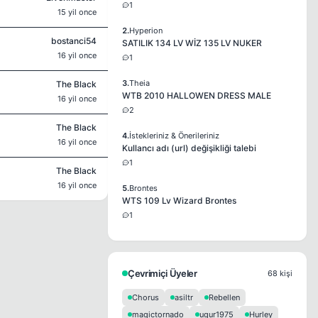
1
15 yil once
2.
Hyperion
bostanci54
SATILIK 134 LV WİZ 135 LV NUKER
16 yil once
1
3.
Theia
The Black
WTB 2010 HALLOWEN DRESS MALE
16 yil once
2
The Black
4.
İstekleriniz & Önerileriniz
16 yil once
Kullancı adı (url) değişikliği talebi
1
The Black
16 yil once
5.
Brontes
WTS 109 Lv Wizard Brontes
1
Çevrimiçi Üyeler
68 kişi
Chorus
asiltr
Rebellen
magictornado
ugur1975
Hurley