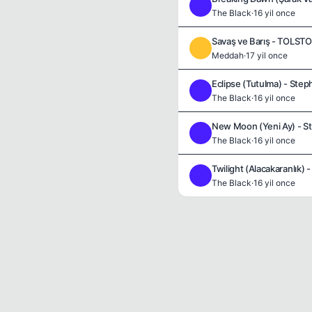
T
The Black
·
16 yil once
Savaş ve Barış - TOLST
M
Meddah
·
17 yil once
Eclipse (Tutulma) - Ste
T
The Black
·
16 yil once
New Moon (Yeni Ay) - S
T
The Black
·
16 yil once
Twilight (Alacakaranlık)
T
The Black
·
16 yil once