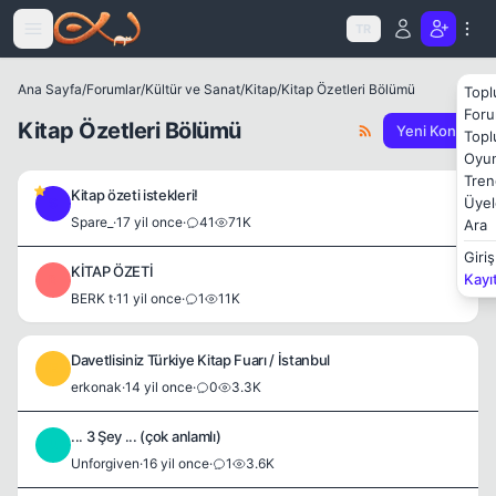
Icerige atla
TR
Ana Sayfa
/
Forumlar
/
Kültür ve Sanat
/
Kitap
/
Kitap Özetleri Bölümü
Topl
Foru
Kitap Özetleri Bölümü
Yeni Konu
Topl
Oyun
Tren
Kitap özeti istekleri!
Üyel
S
Spare_
·
17 yil once
·
41
71K
Ara
Giriş
KİTAP ÖZETİ
Kayı
B
BERK t
·
11 yil once
·
1
11K
Davetlisiniz Türkiye Kitap Fuarı / İstanbul
E
erkonak
·
14 yil once
·
0
3.3K
... 3 Şey ... (çok anlamlı)
U
Unforgiven
·
16 yil once
·
1
3.6K