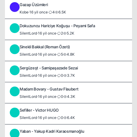
Gazap Üzümleri
K
Kobe
·
16 yil once
·
4
6.5K
Dokuzuncu Hariciye Koğuşu - Peyami Safa
S
SilentLord
·
16 yil once
·
2
5.2K
Sinekli Bakkal (Roman Özeti)
S
SilentLord
·
16 yil once
·
5
4.8K
Sergüzeşt - Samipaşazade Sezai
S
SilentLord
·
16 yil once
·
0
3.7K
Madam Bovary - Gustav Flaubert
S
SilentLord
·
16 yil once
·
0
4.3K
Sefiller - Victor HUGO
S
SilentLord
·
16 yil once
·
0
6.4K
Yaban - Yakup Kadri Karaosmanoğlu
S