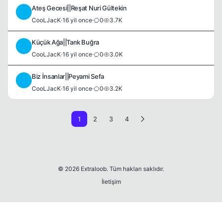
Ateş Gecesi||Reşat Nuri Gültekin
C
CooLJacK
·
16 yil once
·
0
3.7K
Küçük Ağa||Tarık Buğra
C
CooLJacK
·
16 yil once
·
0
3.0K
Biz İnsanlar||Peyami Sefa
C
CooLJacK
·
16 yil once
·
0
3.2K
1
2
3
4
© 2026 Extraloob. Tüm hakları saklıdır.
İletişim