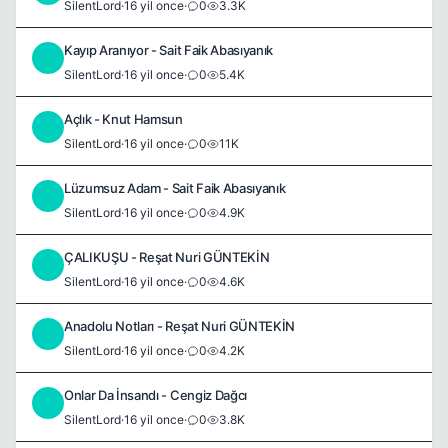
SilentLord
·
16 yil once
·
0
3.3K
Kayıp Aranıyor - Sait Faik Abasıyanık
S
SilentLord
·
16 yil once
·
0
5.4K
Açlık - Knut Hamsun
S
SilentLord
·
16 yil once
·
0
11K
Lüzumsuz Adam - Sait Faik Abasıyanık
S
SilentLord
·
16 yil once
·
0
4.9K
ÇALIKUŞU - Reşat Nuri GÜNTEKİN
S
SilentLord
·
16 yil once
·
0
4.6K
Anadolu Notları - Reşat Nuri GÜNTEKİN
S
SilentLord
·
16 yil once
·
0
4.2K
Onlar Da İnsandı - Cengiz Dağcı
S
SilentLord
·
16 yil once
·
0
3.8K