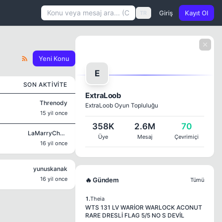
Giriş
Kayıt Ol
TR
Yeni Konu
E
SON AKTIVITE
ExtraLoob
Threnody
ExtraLoob Oyun Topluluğu
15 yil once
358K
2.6M
70
LaMarryChest
Üye
Mesaj
Çevrimiçi
16 yil once
yunuskanak
16 yil once
🔥 Gündem
Tümü
1.
Theia
WTS 131 LV WARİOR WARLOCK ACONUT
RARE DRESLİ FLAG 5/5 NO S DEVİL