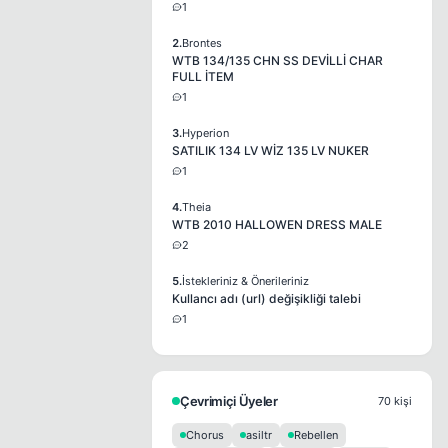
1
2.
Brontes
WTB 134/135 CHN SS DEVİLLİ CHAR
FULL İTEM
1
3.
Hyperion
SATILIK 134 LV WİZ 135 LV NUKER
1
4.
Theia
WTB 2010 HALLOWEN DRESS MALE
2
5.
İstekleriniz & Önerileriniz
Kullancı adı (url) değişikliği talebi
1
Çevrimiçi Üyeler
70 kişi
Chorus
asiltr
Rebellen