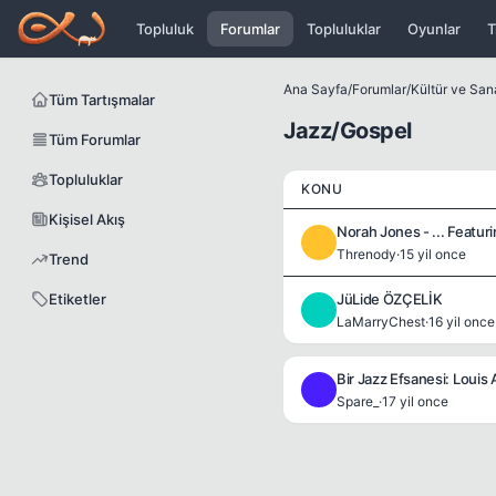
Icerige atla
Topluluk
Forumlar
Topluluklar
Oyunlar
T
Ana Sayfa
/
Forumlar
/
Kültür ve San
Tüm Tartışmalar
Jazz/Gospel
Tüm Forumlar
Topluluklar
KONU
Kişisel Akış
Norah Jones - ... Featur
T
Threnody
·
15 yil once
Trend
Etiketler
JüLide ÖZÇELİK
L
LaMarryChest
·
16 yil once
Bir Jazz Efsanesi: Louis 
S
Spare_
·
17 yil once