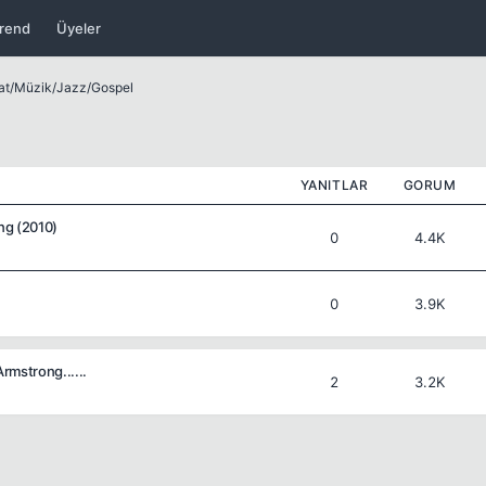
rend
Üyeler
at
/
Müzik
/
Jazz/Gospel
YANITLAR
GORUM
ing (2010)
0
4.4K
0
3.9K
Armstrong......
2
3.2K