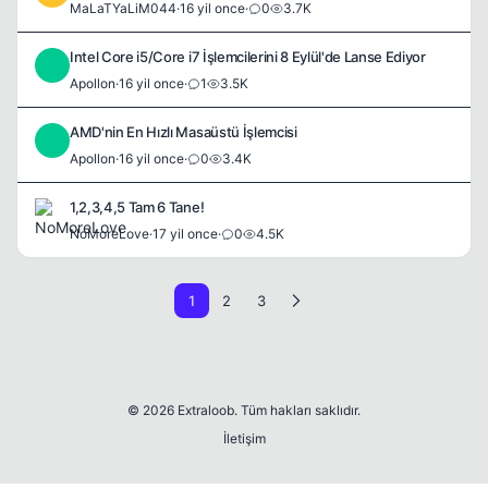
MaLaTYaLiM044
·
16 yil once
·
0
3.7K
Intel Core i5/Core i7 İşlemcilerini 8 Eylül'de Lanse Ediyor
A
Apollon
·
16 yil once
·
1
3.5K
AMD'nin En Hızlı Masaüstü İşlemcisi
A
Apollon
·
16 yil once
·
0
3.4K
1,2,3,4,5 Tam 6 Tane!
NoMoreLove
·
17 yil once
·
0
4.5K
1
2
3
© 2026 Extraloob. Tüm hakları saklıdır.
İletişim