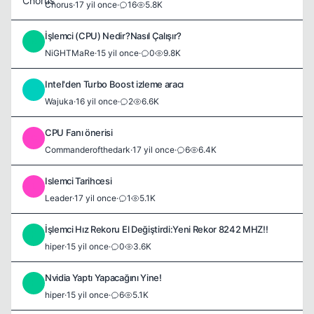
Chorus
·
17 yil once
·
16
5.8K
İşlemci (CPU) Nedir?Nasıl Çalışır?
N
NiGHTMaRe
·
15 yil once
·
0
9.8K
Intel'den Turbo Boost izleme aracı
W
Wajuka
·
16 yil once
·
2
6.6K
CPU Fanı önerisi
C
Commanderofthedark
·
17 yil once
·
6
6.4K
Islemci Tarihcesi
L
Leader
·
17 yil once
·
1
5.1K
İşlemci Hız Rekoru El Değiştirdi:Yeni Rekor 8242 MHZ!!
H
hiper
·
15 yil once
·
0
3.6K
Nvidia Yaptı Yapacağını Yine!
H
hiper
·
15 yil once
·
6
5.1K