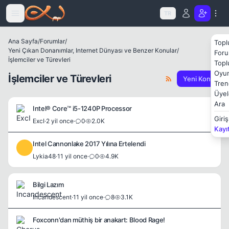
Icerige atla
TR
Ana Sayfa
/
Forumlar
/
Topl
Yeni Çıkan Donanımlar, Internet Dünyası ve Benzer Konular
/
Foru
İşlemciler ve Türevleri
Topl
Oyun
İşlemciler ve Türevleri
Yeni Konu
Tren
Üyel
Ara
Intel® Core™ i5-1240P Processor
Giriş
ExcI
·
2 yil once
·
0
2.0K
Kayı
Intel Cannonlake 2017 Yılına Ertelendi
L
Lykia48
·
11 yil once
·
0
4.9K
Bilgi Lazım
Incandescent
·
11 yil once
·
8
3.1K
Foxconn'dan müthiş bir anakart: Blood Rage!