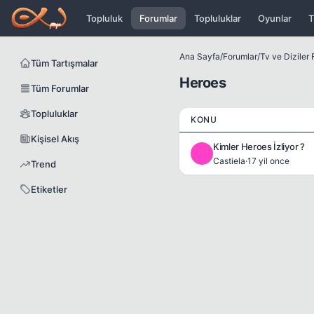
Icerige atla
Topluluk
Forumlar
Topluluklar
Oyunlar
T
Ana Sayfa
/
Forumlar
/
Tv ve Diziler
Tüm Tartışmalar
Heroes
Tüm Forumlar
Topluluklar
KONU
Kişisel Akış
Kimler Heroes İzliyor ?
C
Castiela
·
17 yil once
Trend
Etiketler