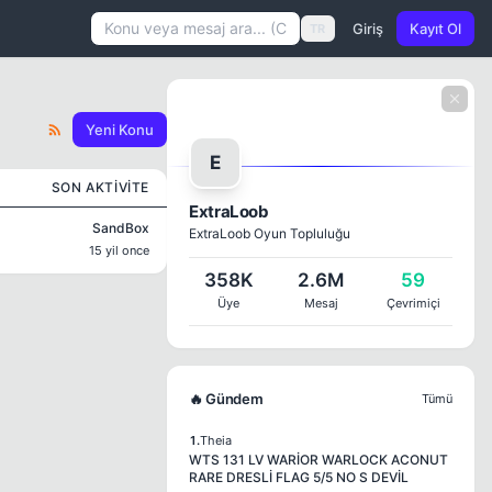
Giriş
Kayıt Ol
TR
Yeni Konu
E
SON AKTIVITE
ExtraLoob
SandBox
ExtraLoob Oyun Topluluğu
15 yil once
358K
2.6M
59
Üye
Mesaj
Çevrimiçi
🔥 Gündem
Tümü
1.
Theia
WTS 131 LV WARİOR WARLOCK ACONUT
RARE DRESLİ FLAG 5/5 NO S DEVİL