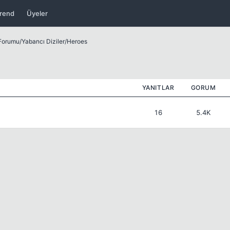
rend
Üyeler
 Forumu
/
Yabancı Diziler
/
Heroes
YANITLAR
GORUM
16
5.4K