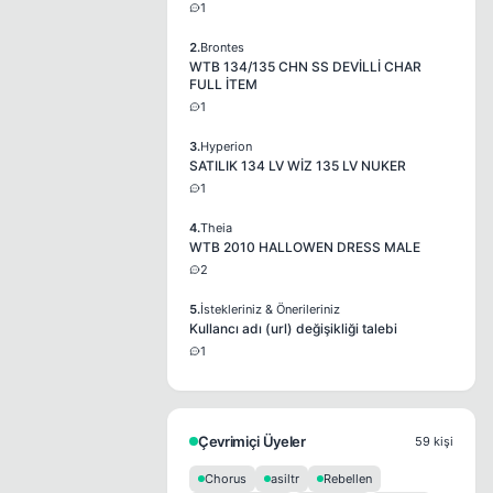
1
2.
Brontes
WTB 134/135 CHN SS DEVİLLİ CHAR
FULL İTEM
1
3.
Hyperion
SATILIK 134 LV WİZ 135 LV NUKER
1
4.
Theia
WTB 2010 HALLOWEN DRESS MALE
2
5.
İstekleriniz & Önerileriniz
Kullancı adı (url) değişikliği talebi
1
Çevrimiçi Üyeler
59 kişi
Chorus
asiltr
Rebellen