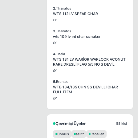
2.
Thanatos
WTS 112 LV SPEAR CHAR
1
3.
Thanatos
wts 109 lv ınt char ss nuker
1
4.
Theia
WTS 131 LV WARİOR WARLOCK ACONUT
RARE DRESLİ FLAG 5/5 NO S DEVİL
1
5.
Brontes
WTB 134/135 CHN SS DEVİLLİ CHAR
FULL İTEM
1
Çevrimiçi Üyeler
58 kişi
Chorus
asiltr
Rebellen