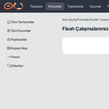
Icerige atla
Topluluk
Forumlar
Topluluklar
Oyunlar
T
Ana Sayfa
/
Forumlar
/
Grafik Tasarı
Tüm Tartışmalar
Flash Çalışmalarımız
Tüm Forumlar
Topluluklar
Kişisel Akış
Trend
Etiketler