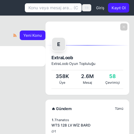
Giriş
Kayıt Ol
TR
Yeni Konu
E
ExtraLoob
ExtraLoob Oyun Topluluğu
358K
2.6M
58
Üye
Mesaj
Çevrimiçi
🔥 Gündem
Tümü
1.
Thanatos
WTS 128 LV WİZ BARD
1