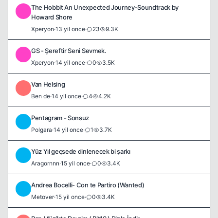
The Hobbit An Unexpected Journey-Soundtrack by
X
Howard Shore
Xperyon
·
13 yil once
·
23
9.3K
GS - Şereftir Seni Sevmek.
X
Xperyon
·
14 yil once
·
0
3.5K
Van Helsing
B
Ben de
·
14 yil once
·
4
4.2K
Pentagram - Sonsuz
P
Polgara
·
14 yil once
·
1
3.7K
Yüz Yıl geçsede dinlenecek bi şarkı
A
Aragornnn
·
15 yil once
·
0
3.4K
Andrea Bocelli- Con te Partiro (Wanted)
M
Metover
·
15 yil once
·
0
3.4K