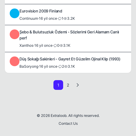
Eurovision 2009 Finland
C
Continuum
·
16 yil once
·
1
3.2K
Şebo & Bulutsuzluk Özlemi - Sözlerimi Geri Alamam Canlı
X
perf
Xanthos
·
16 yil once
·
0
3.1K
Düş Sokağı Sakinleri - Gayret Et Güzelim Ojinal Klip (1993)
B
BaSoryong
·
16 yil once
·
2
3.1K
1
2
© 2026 Extraloob. All rights reserved.
Contact Us