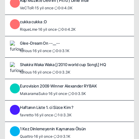
Rap Müzikte Devrim ( Pit10 ) Dinle İndir
V
VeCToR
·
15 yil once
·
0
4.0K
cukka cukka :D
R
RiqueLme
·
16 yil once
·
0
4.2K
Glee-Dream On --__--
furious
·
16 yil once
·
0
3.1K
Shakira Waka Waka [/2010 world cup Song\] HQ
furious
·
16 yil once
·
0
3.3K
Eurovision 2009 Winner Alexander RYBAK
M
MakaramaSuko
·
16 yil once
·
0
3.5K
Haftanın Liste 1. ci Sizce Kim ?
F
favretto
·
16 yil once
·
1
3.3K
1 Kez Dinlemeyenin Kaynanası Ölsün
Q
Quattro
·
16 yil once
·
2
3.1K