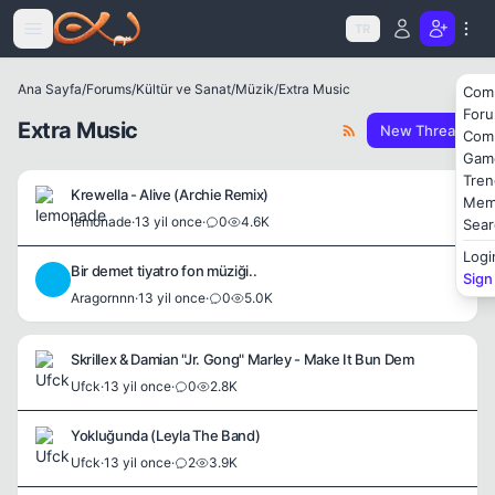
Icerige atla
TR
Ana Sayfa
/
Forums
/
Kültür ve Sanat
/
Müzik
/
Extra Music
Com
For
Extra Music
New Thread
Com
Gam
Tren
Krewella - Alive (Archie Remix)
Mem
lemonade
·
13 yil once
·
0
4.6K
Sear
Logi
Bir demet tiyatro fon müziği..
Sign
A
Aragornnn
·
13 yil once
·
0
5.0K
Skrillex & Damian "Jr. Gong" Marley - Make It Bun Dem
Ufck
·
13 yil once
·
0
2.8K
Yokluğunda (Leyla The Band)
Ufck
·
13 yil once
·
2
3.9K