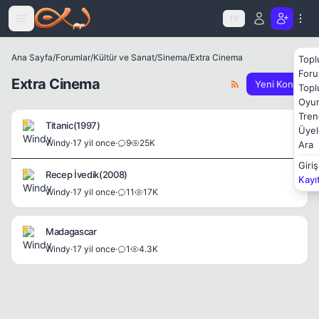
Icerige atla
TR
Ana Sayfa
/
Forumlar
/
Kültür ve Sanat
/
Sinema
/
Extra Cinema
Topl
Foru
Extra Cinema
Yeni Konu
Topl
Oyun
Tren
Titanic(1997)
Üyel
Windy
·
17 yil once
·
9
25K
Ara
Giriş
Recep İvedik(2008)
Kayı
Windy
·
17 yil once
·
11
17K
Madagascar
Windy
·
17 yil once
·
1
4.3K