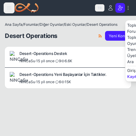
Icerige atla
TR
Ana Sayfa
/
Forumlar
/
Diğer Oyunlar
/
Eski Oyunlar
/
Desert Operations
Topl
Foru
Desert Operations
Yeni Konu
Topl
Oyun
Tren
Desert-Operations Destek
Üyel
NiNCaSu
·
15 yil once
·
9
6.6K
Ara
Giriş
Desert-Operations Yeni Başlayanlar İçin Taktikler.
Kayı
NiNCaSu
·
15 yil once
·
6
15K