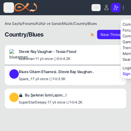
Icerige atla
TR
Ana Sayfa
/
Forums
/
Kültür ve Sanat
/
Müzik
/
Country/Blues
Com
For
Country/Blues
New Thread
Com
Gam
Tren
Stevie Ray Vaughan - Texas Flood
Mem
bluesman
·
11 yil once
·
0
4.2K
Sear
Logi
Blues Gitarın Efsanesi..Stevie Ray Vaughan..
Sign
S
Spare_
·
17 yil once
·
1
3.5K
Bu Şarkının İsmi Lazım...!
S
SuperStarDeejay
·
17 yil once
·
1
4.2K