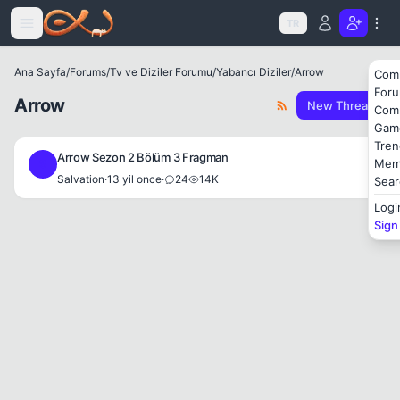
Icerige atla
TR
Ana Sayfa
/
Forums
/
Tv ve Diziler Forumu
/
Yabancı Diziler
/
Arrow
Com
For
Arrow
New Thread
Com
Gam
Tren
Arrow Sezon 2 Bölüm 3 Fragman
Mem
S
Salvation
·
13 yil once
·
24
14K
Sear
Logi
Sign