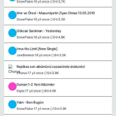
SnowFlake
·
16 yil once
·
0
3.7K
Mor ve Ötesi - Masumiyetin Ziyan Olmaz 13.05.2010
S
SnowFlake
·
16 yil once
·
0
3.3K
Gökcan Sanlıman - Yesterday
S
SnowFlake
·
16 yil once
·
0
4.8K
Inna-No Limit [New Single]
J
JawBreaker
·
16 yil once
·
6
3.5K
Replikas son albümünü cezaevinde doldurdu!
Chorus
·
17 yil once
·
5
3.8K
Duman 1-2 Yeni Albümler
E
Espio
·
17 yil once
·
8
4.6K
Yalın - Ben Bugün
S
SnowFlake
·
17 yil once
·
10
3.9K