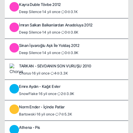
Kayra Duble Tövbe 2012
D
Deep Silence
·
14 yil once
·
0
3.1K
İmran Salkan Balkanlardan Anadoluya 2012
D
Deep Silence
·
14 yil once
·
0
3.6K
Sinan İşvaroğlu Aşk İle Yoldaş 2012
D
Deep Silence
·
14 yil once
·
0
3.9K
TARKAN - SEVDANIN SON VURUŞU 2010
Chorus
·
16 yil once
·
4
3.3K
Emre Aydın - Kağıt Evler
S
SnowFlake
·
16 yil once
·
2
3.9K
Norm Ender - İçinde Patlar
B
Bartowski
·
16 yil once
·
7
5.3K
Athena - Pis
S