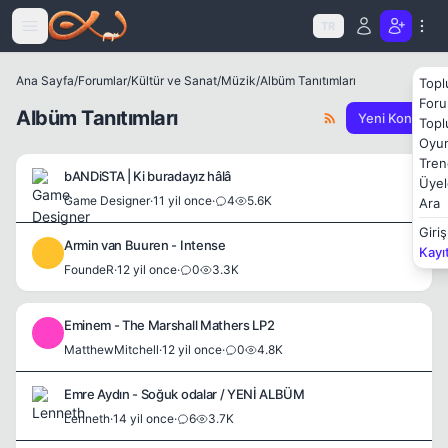
Icerige atla
TR
Ana Sayfa
/
Forumlar
/
Kültür ve Sanat
/
Müzik
/
Albüm Tanıtımları
Topl
Foru
Albüm Tanıtımları
Yeni Konu
Topl
Oyun
Tren
bANDiSTA | Ki buradayız hâlâ
Üyel
Game Designer
·
11 yil once
·
4
5.6K
Ara
Giriş
Armin van Buuren - Intense
Kayı
F
FoundeR
·
12 yil once
·
0
3.3K
Eminem - The Marshall Mathers LP2
M
MatthewMitchell
·
12 yil once
·
0
4.8K
Emre Aydın - Soğuk odalar / YENİ ALBÜM
Lenneth
·
14 yil once
·
6
3.7K